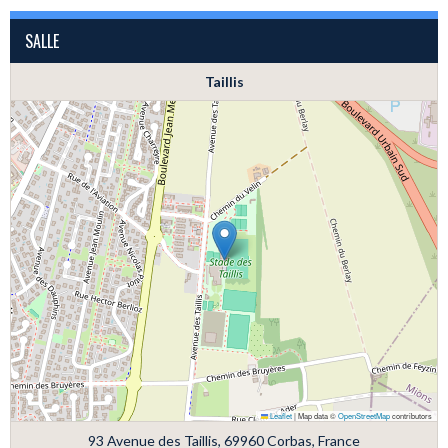
SALLE
Taillis
Leaflet
|
Map data ©
OpenStreetMap
contributors
93 Avenue des Taillis, 69960 Corbas, France