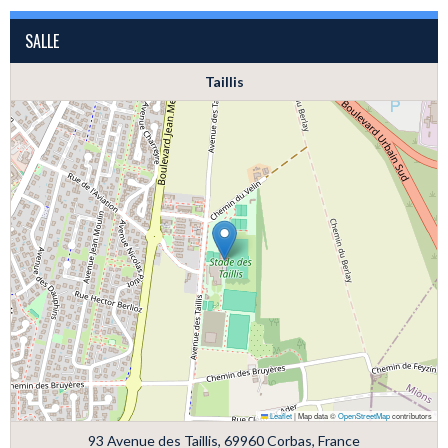
SALLE
Taillis
Leaflet
|
Map data ©
OpenStreetMap
contributors
93 Avenue des Taillis, 69960 Corbas, France