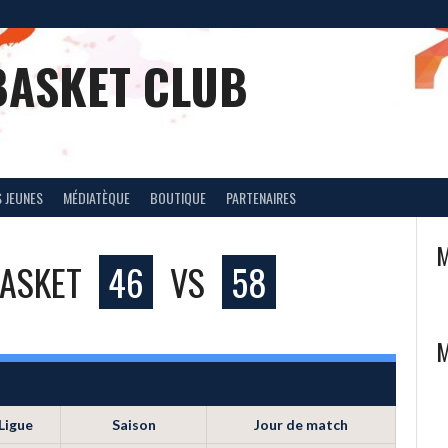
BASKET CLUB
 JEUNES
MÉDIATÈQUE
BOUTIQUE
PARTENAIRES
M
BASKET
46
VS
58
M
Ligue
Saison
Jour de match