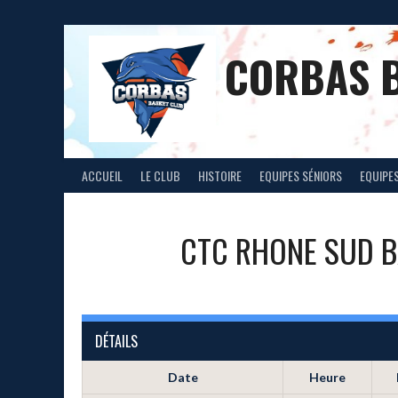
Aller
au
contenu
CORBAS 
ACCUEIL
LE CLUB
HISTOIRE
EQUIPES SÉNIORS
EQUIPES
CTC RHONE SUD 
DÉTAILS
Date
Heure