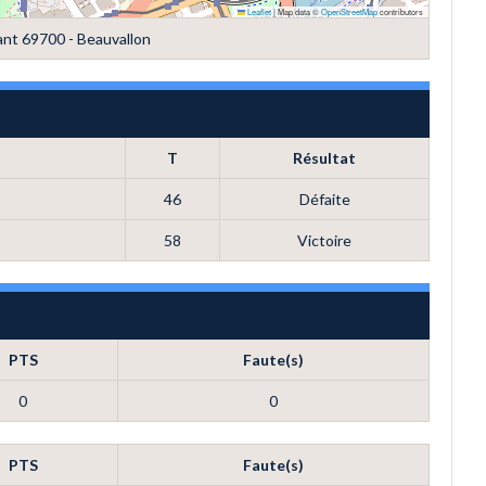
Leaflet
|
Map data ©
OpenStreetMap
contributors
nt 69700 - Beauvallon
T
Résultat
46
Défaite
58
Victoire
PTS
Faute(s)
0
0
PTS
Faute(s)