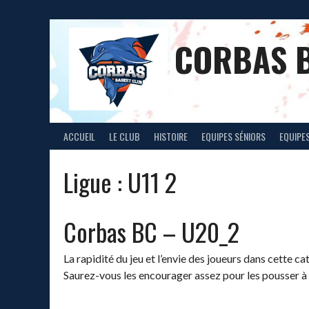
Aller
au
contenu
CORBAS 
ACCUEIL
LE CLUB
HISTOIRE
EQUIPES SÉNIORS
EQUIPES
Ligue :
U11 2
Corbas BC – U20_2
La rapidité du jeu et l’envie des joueurs dans cette c
Saurez-vous les encourager assez pour les pousser à 