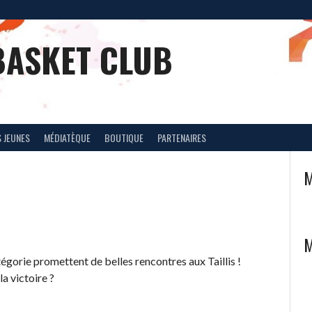
BASKET CLUB
 JEUNES
MÉDIATÈQUE
BOUTIQUE
PARTENAIRES
M
M
atégorie promettent de belles rencontres aux Taillis !
la victoire ?