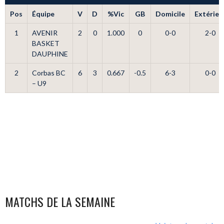
Pos
Équipe
V
D
%Vic
GB
Domicile
Extérieu
1
AVENIR
2
0
1.000
0
0-0
2-0
BASKET
DAUPHINE
2
Corbas BC
6
3
0.667
-0.5
6-3
0-0
– U9
MATCHS DE LA SEMAINE