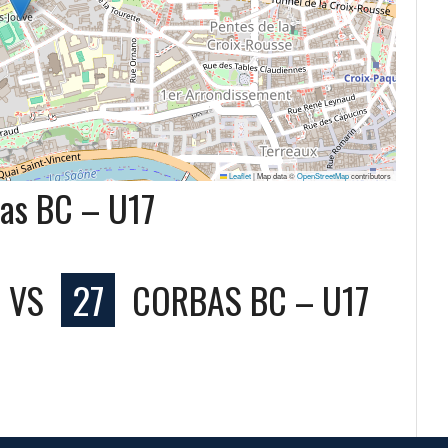
Leaflet
|
Map data ©
OpenStreetMap
contributors
as BC – U17
VS
27
CORBAS BC – U17