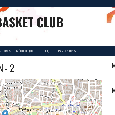
BASKET CLUB
 JEUNES
MÉDIATÈQUE
BOUTIQUE
PARTENAIRES
 - 2
M
M