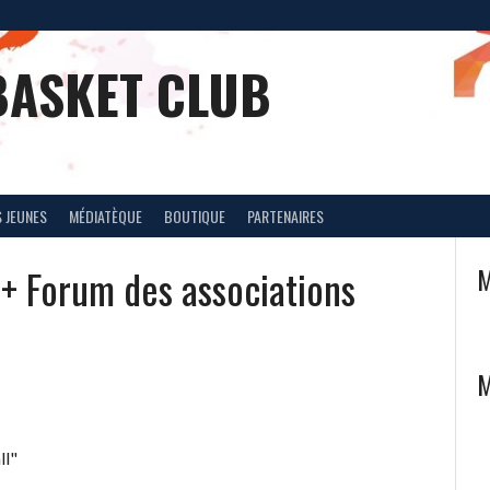
BASKET CLUB
 JEUNES
MÉDIATÈQUE
BOUTIQUE
PARTENAIRES
+ Forum des associations
M
M