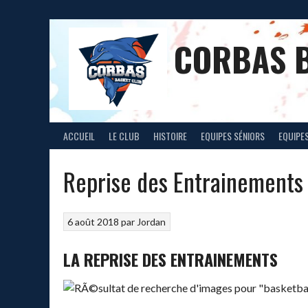
Aller
au
contenu
CORBAS 
ACCUEIL
LE CLUB
HISTOIRE
EQUIPES SÉNIORS
EQUIPES
Reprise des Entrainements 
6 août 2018
par
Jordan
LA REPRISE DES ENTRAINEMENTS