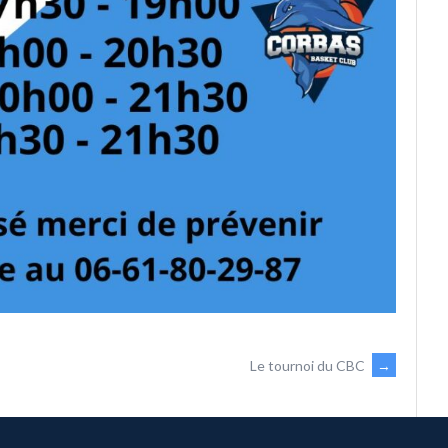
Le tournoi du CBC
→