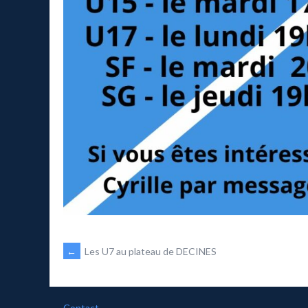
NAVIGATION
←
Les U7 au plateau de DECINES
DES
Contact